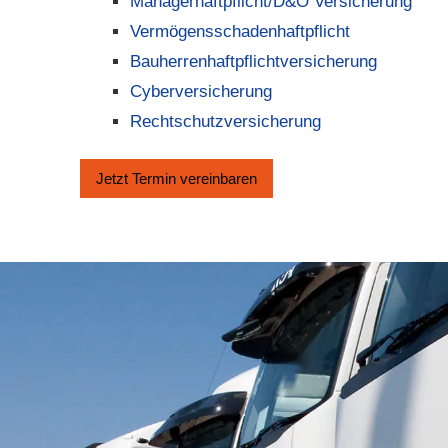
Managerhaftpflicht/D&O Versicherung
Vermögensschadenhaftpflicht
Bau­herren­haft­pflichtversicherung
Cyberversicherung
Rechtschutzversicherung
Jetzt Termin ver­ein­baren