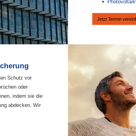
Photo­voltaik­
Jetzt Termin ver­ein
i­che­rung
eten Schutz vor
prüchen oder
nnen, indem sie die
ung abdecken. Wir