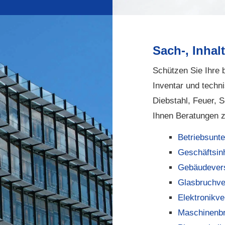
Sach-, Inhal
Schützen Sie Ihre 
Inventar und techn
Diebstahl, Feuer, 
Ihnen Beratungen z
Betriebsunt
Geschäftsin
Ge­bäude­ver­
Glasbruchve
Elektronikve
Maschinenbr