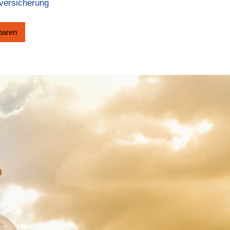
ver­si­che­rung
­baren