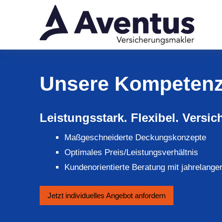
Unsere Kompeten
Leistungsstark. Flexibel. Versich
Maßgeschneiderte Deckungskonzepte
Optimales Preis/Leistungsverhältnis
Kundenorientierte Beratung mit jahrelange
Jetzt individuelles An­ge­bot an­for­dern