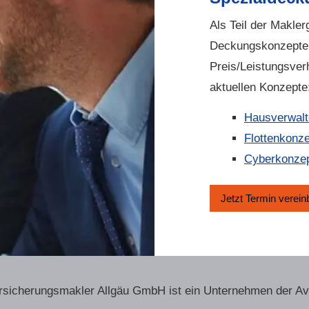
Als Teil der Makle
Deckungskonzepte,
Preis/Leistungsver
aktuellen Konzepte
Hausverwalt
Flottenkonz
Cyberkonze
Jetzt Termin ver­ein
r­sicherungs­makler Allgäu GmbH ist ein Unternehmen der A