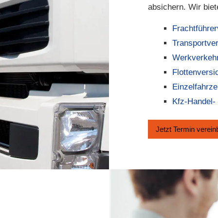
absichern. Wir bie
Frachtführe
Transportve
Werkverkehr
Flottenversi
Einzelfahrz
Kfz-Handel-
Jetzt Termin ver­ein