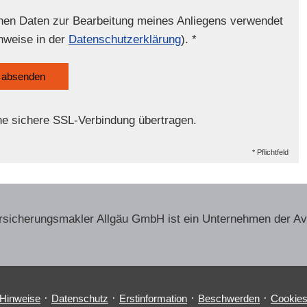
enen Daten zur Bearbeitung meines Anliegens verwendet
nweise in der
Datenschutzerklärung
). *
absenden
ne sichere SSL-Verbindung übertragen.
* Pflichtfeld
r­sicherungs­makler Allgäu GmbH ist ein Unternehmen der A
·
·
·
·
 Hinweise
Datenschutz
Erstinformation
Beschwerden
Cookie